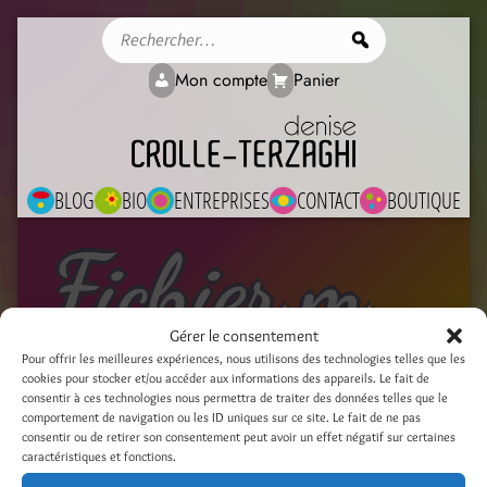
Rechercher
Mon compte
Panier
BLOG
BIO
ENTREPRISES
CONTACT
BOUTIQUE
Fichier média
Gérer le consentement
Pour offrir les meilleures expériences, nous utilisons des technologies telles que les
cookies pour stocker et/ou accéder aux informations des appareils. Le fait de
3a-atelier-masques
consentir à ces technologies nous permettra de traiter des données telles que le
comportement de navigation ou les ID uniques sur ce site. Le fait de ne pas
3 avril 2020
consentir ou de retirer son consentement peut avoir un effet négatif sur certaines
caractéristiques et fonctions.