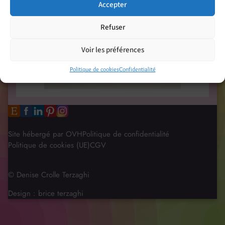
Accepter
Refuser
Voir les préférences
Politique de cookies
Confidentialité
Site hébergé par OVH
Politique de confidentialité
Politique de cookies (UE)
CGV
© Denise Crolle Terzaghi
Design :
brice terzaghi