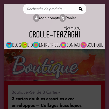
Rechercher
Mon compte
Panier
BLOG
BIO
ENTREPRISES
CONTACT
BOUTIQUE
Boutique
Boutique
»
Set de 3 Cartes
»
3 cartes doubles assorties avec
enveloppes – Collages bucoliques