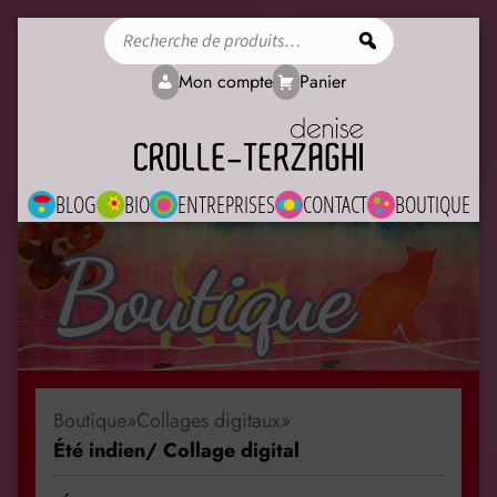
Rechercher
Mon compte
Panier
BLOG
BIO
ENTREPRISES
CONTACT
BOUTIQUE
Boutique
Boutique
»
Collages digitaux
»
Été indien/ Collage digital