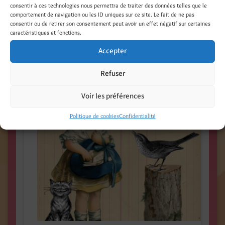
cartonnée
consentir à ces technologies nous permettra de traiter des données telles que le
comportement de navigation ou les ID uniques sur ce site. Le fait de ne pas
consentir ou de retirer son consentement peut avoir un effet négatif sur certaines
Produits similaires
caractéristiques et fonctions.
Accepter
Refuser
Voir les préférences
Politique de cookies
Confidentialité