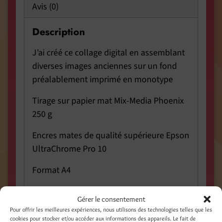
Avis (0)
Description
J’ai créé ce collage digital en assemblant
diverses images anciennes sur un fond
préalablement imprimé en monotype
Tirage sur papier mat Mix-Media Phoenix
250 g
Encres mates de qualité supérieure Epson
UltraChrome Pro 10
Format A4
Vendu sans cadre
Gérer le consentement
Pour offrir les meilleures expériences, nous utilisons des technologies telles que les
Envoi à plat dans une enveloppe
cookies pour stocker et/ou accéder aux informations des appareils. Le fait de