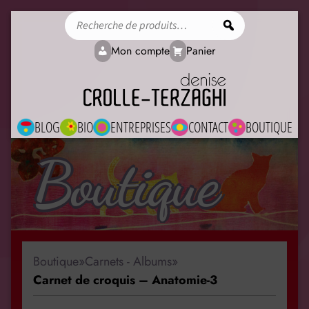
Rechercher
Mon compte
Panier
BLOG
BIO
ENTREPRISES
CONTACT
BOUTIQUE
Boutique
Boutique
»
Carnets - Albums
»
Carnet de croquis – Anatomie-3