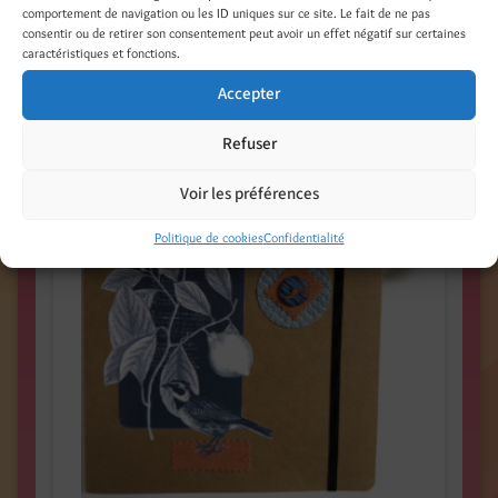
Pochette pour rangement de documents
comportement de navigation ou les ID uniques sur ce site. Le fait de ne pas
à l’intérieur de la première de couverture.
consentir ou de retirer son consentement peut avoir un effet négatif sur certaines
caractéristiques et fonctions.
Produits similaires
Accepter
Refuser
Voir les préférences
Politique de cookies
Confidentialité