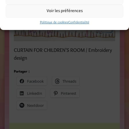
Voir les préférences
Politique de cookies
Confidentialité
CURTAIN FOR CHILDREN’S ROOM / Embroidery
design
Partager :
Facebook
Threads
LinkedIn
Pinterest
Nextdoor