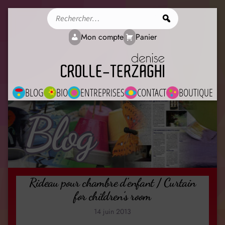
Rechercher
Mon compte
Panier
BLOG
BIO
ENTREPRISES
CONTACT
BOUTIQUE
Blog
Rideau pour chambre d’enfant / Curtain
for children’s room
14 juin 2013