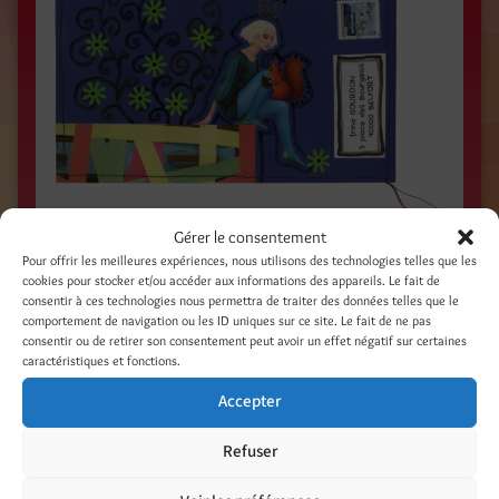
Gérer le consentement
Pour offrir les meilleures expériences, nous utilisons des technologies telles que les
Le printemps encore ! Ça approche !
cookies pour stocker et/ou accéder aux informations des appareils. Le fait de
Photo de magazine, doodles, stickers /
consentir à ces technologies nous permettra de traiter des données telles que le
comportement de navigation ou les ID uniques sur ce site. Le fait de ne pas
consentir ou de retirer son consentement peut avoir un effet négatif sur certaines
caractéristiques et fonctions.
Accepter
Refuser