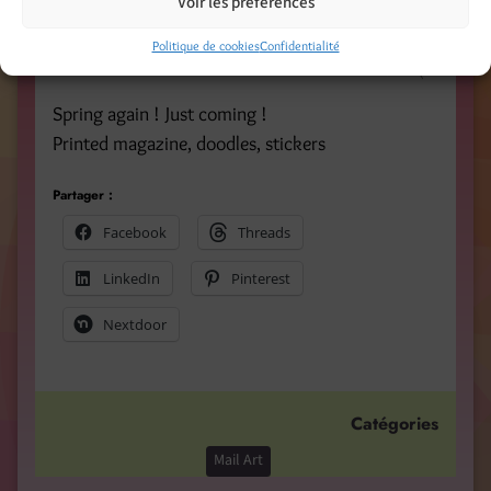
Voir les préférences
Politique de cookies
Confidentialité
Spring again ! Just coming !
Printed magazine, doodles, stickers
Partager :
Facebook
Threads
LinkedIn
Pinterest
Nextdoor
Catégories
Mail Art