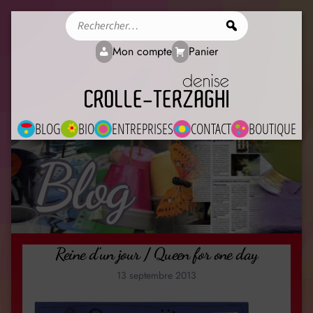
Rechercher
Mon compte
Panier
BLOG
BIO
ENTREPRISES
CONTACT
BOUTIQUE
Blog
Reine d’un jour / Queen for one day
13 septembre 2013