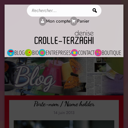
Rechercher
Mon compte
Panier
BLOG
BIO
ENTREPRISES
CONTACT
BOUTIQUE
Blog
Porte-nom / Name holder
14 juin 2013