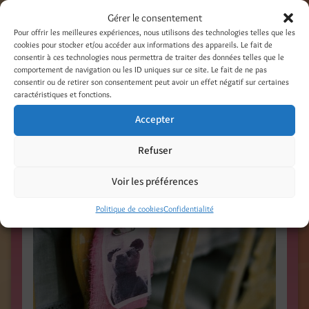
Gérer le consentement
PORTE-NOM / Mai 2005 / Magazine SEASONS,
Pour offrir les meilleures expériences, nous utilisons des technologies telles que les
Russie / Textile – transfert /
Photo Eugenia
cookies pour stocker et/ou accéder aux informations des appareils. Le fait de
Kazarnovskaya
/
www.seasons-project.ru
/
consentir à ces technologies nous permettra de traiter des données telles que le
comportement de navigation ou les ID uniques sur ce site. Le fait de ne pas
consentir ou de retirer son consentement peut avoir un effet négatif sur certaines
caractéristiques et fonctions.
Accepter
Refuser
Voir les préférences
Politique de cookies
Confidentialité