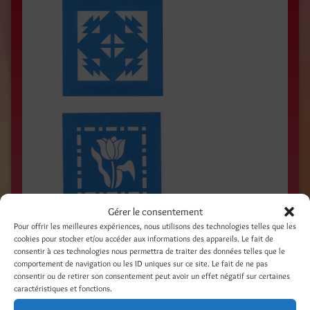
Gérer le consentement
Pour offrir les meilleures expériences, nous utilisons des technologies telles que les
POCHOIRS / Dessins de pochoirs / 1999 /
cookies pour stocker et/ou accéder aux informations des appareils. Le fait de
consentir à ces technologies nous permettra de traiter des données telles que le
COLART AMERICAS /
comportement de navigation ou les ID uniques sur ce site. Le fait de ne pas
consentir ou de retirer son consentement peut avoir un effet négatif sur certaines
caractéristiques et fonctions.