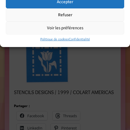
Accepter
Refuser
Voir les préférences
Politique de cookies
Confidentialité
STENCILS DESIGNS / 1999 / COLART AMERICAS
Partager :
Facebook
Threads
LinkedIn
Pinterest