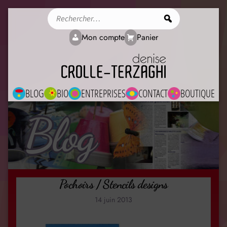
Rechercher
Mon compte
Panier
BLOG
BIO
ENTREPRISES
CONTACT
BOUTIQUE
Blog
Pochoirs / Stencils designs
14 juin 2013