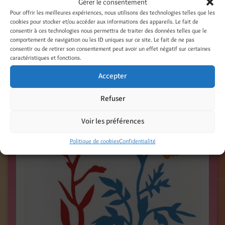
Gérer le consentement
Pour offrir les meilleures expériences, nous utilisons des technologies telles que les
POCHOIR FLEURS / Dessiné pour le site web de
cookies pour stocker et/ou accéder aux informations des appareils. Le fait de
LIBÉRON /
www.liberon.fr
/
consentir à ces technologies nous permettra de traiter des données telles que le
comportement de navigation ou les ID uniques sur ce site. Le fait de ne pas
consentir ou de retirer son consentement peut avoir un effet négatif sur certaines
caractéristiques et fonctions.
Accepter
Refuser
Voir les préférences
Politique de cookies
Confidentialité