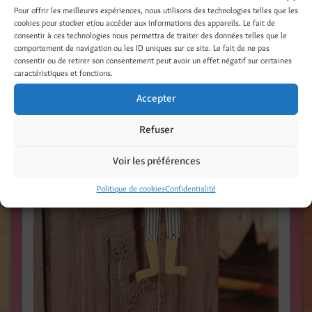
Carton – collage /
Photo Xavier Scheinkmann
/
Pour offrir les meilleures expériences, nous utilisons des technologies telles que les
cookies pour stocker et/ou accéder aux informations des appareils. Le fait de
www.editionsouestfrance.eu
/
consentir à ces technologies nous permettra de traiter des données telles que le
comportement de navigation ou les ID uniques sur ce site. Le fait de ne pas
consentir ou de retirer son consentement peut avoir un effet négatif sur certaines
caractéristiques et fonctions.
Accepter
Refuser
Voir les préférences
Politique de cookies
Confidentialité