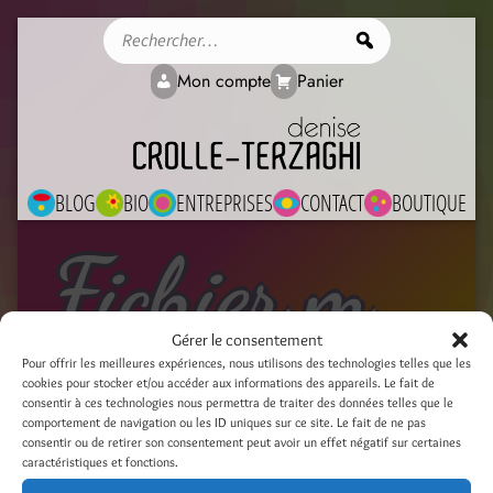
Rechercher
Mon compte
Panier
BLOG
BIO
ENTREPRISES
CONTACT
BOUTIQUE
Fichier média
Gérer le consentement
Pour offrir les meilleures expériences, nous utilisons des technologies telles que les
cookies pour stocker et/ou accéder aux informations des appareils. Le fait de
P9150064
consentir à ces technologies nous permettra de traiter des données telles que le
comportement de navigation ou les ID uniques sur ce site. Le fait de ne pas
23 décembre 2022
consentir ou de retirer son consentement peut avoir un effet négatif sur certaines
caractéristiques et fonctions.