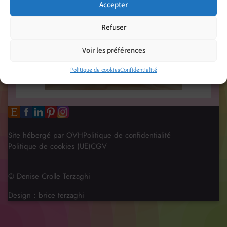
Accepter
Refuser
Voir les préférences
Politique de cookies
Confidentialité
Site hébergé par OVH
Politique de confidentialité
Politique de cookies (UE)
CGV
© Denise Crolle Terzaghi
Design :
brice terzaghi