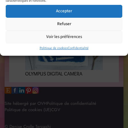
caractéristiques et fonctions.
Accepter
Refuser
Voir les préférences
Politique de cookies
Confidentialité
OLYMPUS DIGITAL CAMERA
Site hébergé par OVH
Politique de confidentialité
Politique de cookies (UE)
CGV
© Denise Crolle Terzaghi