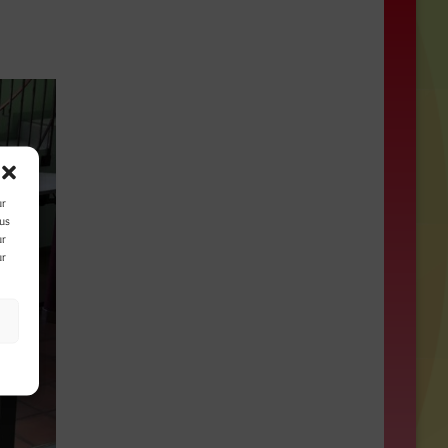
ur
ous
ur
ur
s