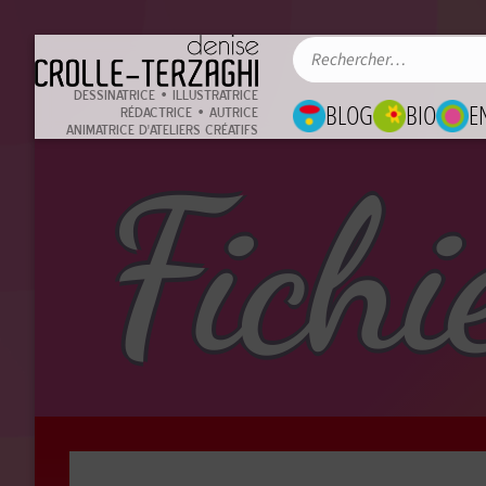
DESSINATRICE • ILLUSTRATRICE
BLOG
BIO
E
RÉDACTRICE • AUTRICE
ANIMATRICE D'ATELIERS CRÉATIFS
Fichi