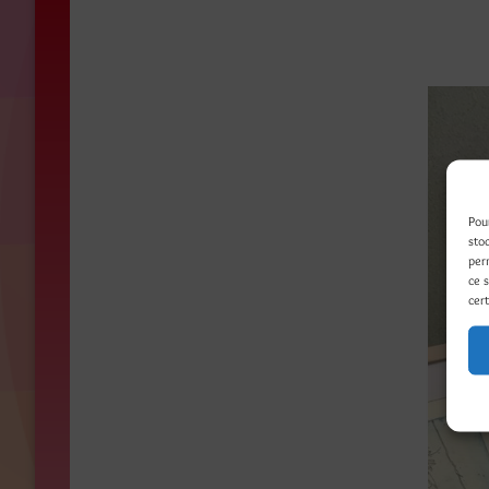
Pou
sto
per
ce 
cert