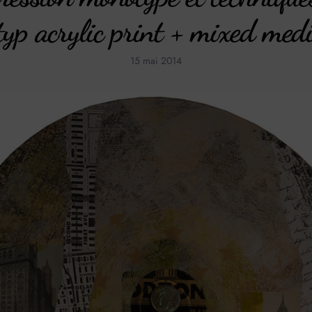
yp acrylic print + mixed medi
15 mai 2014