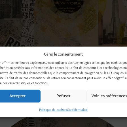
Gérer le consentement
r offrir les meilleures expériences, nous utilisons des technologies telles que les cookies po
cker et/ou accéder aux informations des appareils. Le fait de consentir à ces technologies n
mettra de traiter des données telles que le comportement de navigation ou les ID uniques s
site. Le fait de ne pas consentir ou de retirer son consentement peut avoir un effet négatif s
aines caractéristiques et fonctions.
notype à la gelli plate sur un ancien disque 78 Tours. Peinture a
Accepter
Refuser
Voir les préférence
ixtes. 2014 /
Politique de cookies
Confidentialité