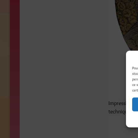
Pou
sto
per
ce 
cert
Impression mo
techniques m