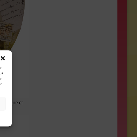
ur
ous
ur
ur
crylique et
s