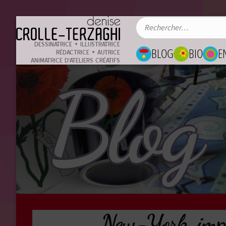
DESSINATRICE • ILLUSTRATRICE
BLOG
BIO
E
RÉDACTRICE • AUTRICE
ANIMATRICE D'ATELIERS CRÉATIFS
Blog
New-York, impr