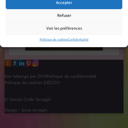
Accepter
Refuser
Voir les préférences
Politique de cookies
Confidentialité
Site hébergé par OVH
Politique de confidentialité
Politique de cookies (UE)
CGV
© Denise Crolle Terzaghi
Design :
brice terzaghi