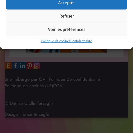
Accepter
Refuser
Voir les préférences
Politique de cookies
Confidentialité
Site hébergé par OVH
Politique de confidentialité
Politique de cookies (UE)
CGV
© Denise Crolle Terzaghi
Design :
brice terzaghi