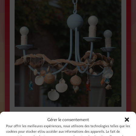
LUSTRE / ASTUCES-RÉCUP DU BORD DE MER /
Gérer le consentement
2007 / Éditions Ouest France /
Photo Frédérique
Pour offrir les meilleures expériences, nous utilisons des technologies telles que les
cookies pour stocker et/ou accéder aux informations des appareils. Le fait de
Clément
/
www.editionsouestfrance.eu
/