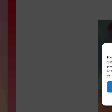
Pou
sto
per
ce 
cert