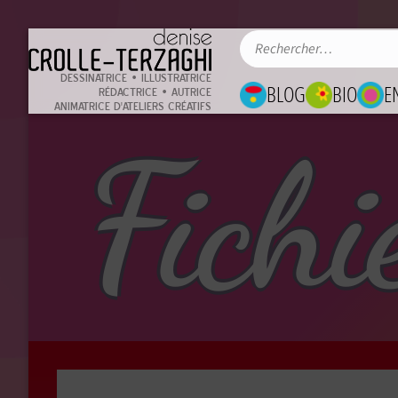
DESSINATRICE • ILLUSTRATRICE
BLOG
BIO
E
RÉDACTRICE • AUTRICE
ANIMATRICE D'ATELIERS CRÉATIFS
Fichi