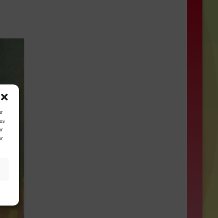
ur
ous
ur
ur
s