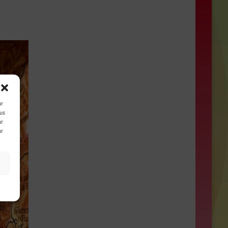
ur
ous
ur
ur
s