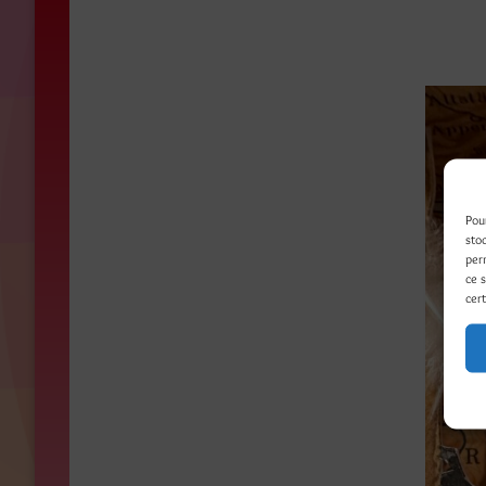
Pou
sto
per
ce 
cert