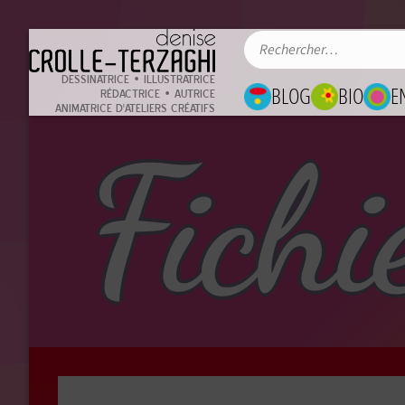
DESSINATRICE • ILLUSTRATRICE
BLOG
BIO
E
RÉDACTRICE • AUTRICE
ANIMATRICE D'ATELIERS CRÉATIFS
Fichi