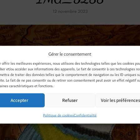
12 novembre 2023
Gérer le consentement
r offrir les meilleures expériences, nous utilisons des technologies telles que les cookies po
cker et/ou accéder aux informations des appareils. Le fait de consentir à ces technologies n
mettra de traiter des données telles que le comportement de navigation ou les ID uniques s
site. Le fait de ne pas consentir ou de retirer son consentement peut avoir un effet négatif s
aines caractéristiques et fonctions.
Accepter
Refuser
Voir les préférence
Politique de cookies
Confidentialité