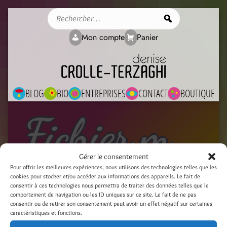
Rechercher
Mon compte
Panier
BLOG
BIO
ENTREPRISES
CONTACT
BOUTIQUE
Fichier média
Gérer le consentement
Pour offrir les meilleures expériences, nous utilisons des technologies telles que les
cookies pour stocker et/ou accéder aux informations des appareils. Le fait de
IMG_3233
consentir à ces technologies nous permettra de traiter des données telles que le
comportement de navigation ou les ID uniques sur ce site. Le fait de ne pas
12 novembre 2023
consentir ou de retirer son consentement peut avoir un effet négatif sur certaines
caractéristiques et fonctions.