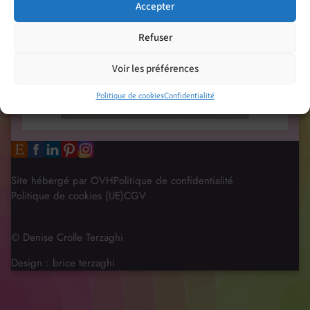
Accepter
Refuser
Voir les préférences
Politique de cookies
Confidentialité
Site hébergé par OVH
Politique de confidentialité
Politique de cookies (UE)
CGV
© Denise Crolle Terzaghi
Design :
brice terzaghi