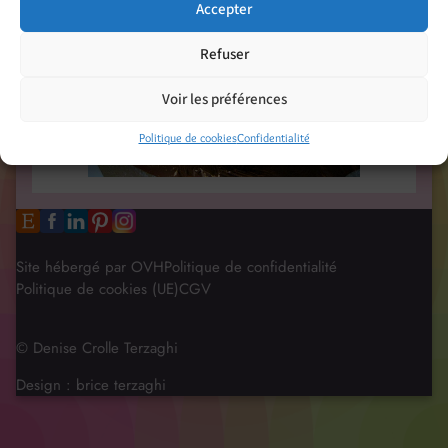
Accepter
Refuser
Voir les préférences
Politique de cookies
Confidentialité
Site hébergé par OVH
Politique de confidentialité
Politique de cookies (UE)
CGV
© Denise Crolle Terzaghi
Design :
brice terzaghi