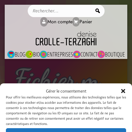
Rechercher
Mon compte
Panier
BLOG
BIO
ENTREPRISES
CONTACT
BOUTIQUE
Fichier média
Gérer le consentement
Pour offrir les meilleures expériences, nous utilisons des technologies telles que les
cookies pour stocker et/ou accéder aux informations des appareils. Le fait de
IMG_2700
consentir à ces technologies nous permettra de traiter des données telles que le
comportement de navigation ou les ID uniques sur ce site. Le fait de ne pas
28 février 2020
consentir ou de retirer son consentement peut avoir un effet négatif sur certaines
caractéristiques et fonctions.