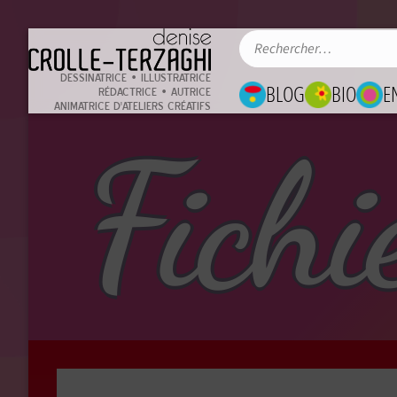
DESSINATRICE • ILLUSTRATRICE
BLOG
BIO
E
RÉDACTRICE • AUTRICE
ANIMATRICE D'ATELIERS CRÉATIFS
Fichi