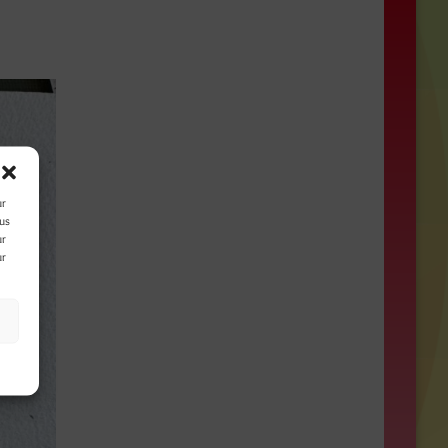
ur
ous
ur
ur
s