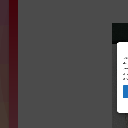
Pou
sto
per
ce 
cert