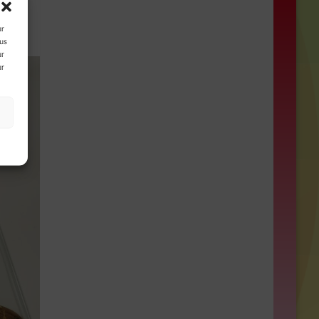
ur
ous
ur
ur
s