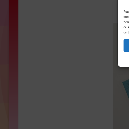
Pou
sto
per
ce 
cert