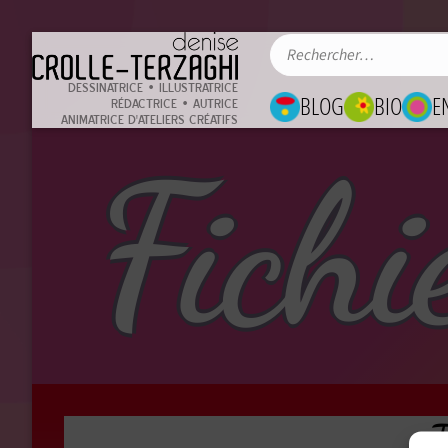
DESSINATRICE • ILLUSTRATRICE
BLOG
BIO
E
RÉDACTRICE • AUTRICE
ANIMATRICE D'ATELIERS CRÉATIFS
Fichi