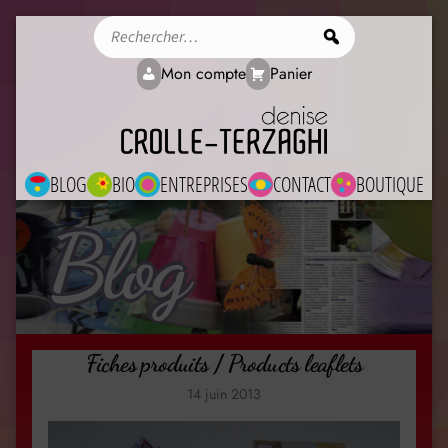
Rechercher
Mon compte
Panier
BLOG
BIO
ENTREPRISES
CONTACT
BOUTIQUE
Blog
Fiches produits / Products leaflets
14 juin 2013