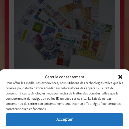
Gérer le consentement
FICHES PRODUITS / Créations et réalisations /
Pour offrir les meilleures expériences, nous utilisons des technologies telles que les
LEFRANC & BOURGEOIS /
www.lefranc-
cookies pour stocker et/ou accéder aux informations des appareils. Le fait de
bourgeois.com
/
consentir à ces technologies nous permettra de traiter des données telles que le
comportement de navigation ou les ID uniques sur ce site. Le fait de ne pas
consentir ou de retirer son consentement peut avoir un effet négatif sur certaines
caractéristiques et fonctions.
Accepter