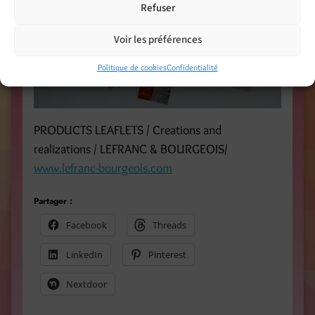
Refuser
Voir les préférences
Politique de cookies
Confidentialité
PRODUCTS LEAFLETS / Creations and
realizations / LEFRANC & BOURGEOIS/
www.lefranc-bourgeois.com
Partager :
Facebook
Threads
LinkedIn
Pinterest
Nextdoor