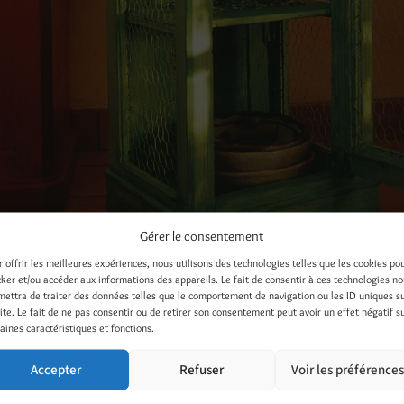
Gérer le consentement
r offrir les meilleures expériences, nous utilisons des technologies telles que les cookies po
cker et/ou accéder aux informations des appareils. Le fait de consentir à ces technologies n
mettra de traiter des données telles que le comportement de navigation ou les ID uniques s
site. Le fait de ne pas consentir ou de retirer son consentement peut avoir un effet négatif s
aines caractéristiques et fonctions.
/ BRICO RÉCUP / 2002 / Éditions SAEP / Photo Jean-Luc Syren 
Accepter
Refuser
Voir les préférence