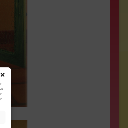
ur
ous
ur
ur
/
s