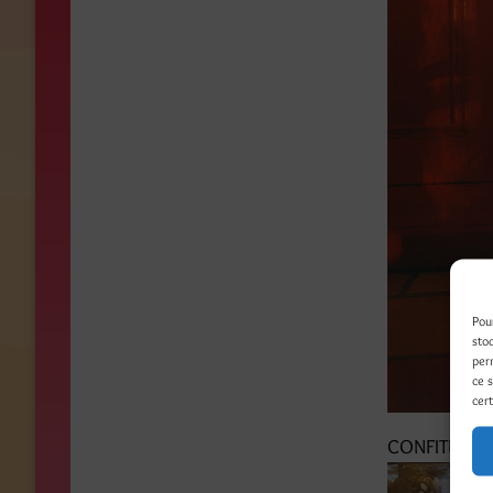
Pou
sto
per
ce 
cert
CONFITURIER 