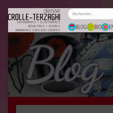
DESSINATRICE • ILLUSTRATRICE
BLOG
BIO
E
RÉDACTRICE • AUTRICE
ANIMATRICE D'ATELIERS CRÉATIFS
Blog