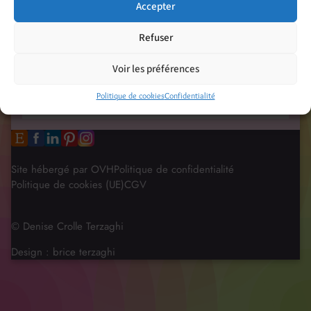
Accepter
Refuser
Voir les préférences
Politique de cookies
Confidentialité
Site hébergé par OVH
Politique de confidentialité
Politique de cookies (UE)
CGV
© Denise Crolle Terzaghi
Design :
brice terzaghi