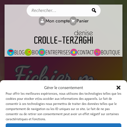
Rechercher
Mon compte
Panier
BLOG
BIO
ENTREPRISES
CONTACT
BOUTIQUE
Fichier média
Gérer le consentement
Pour offrir les meilleures expériences, nous utilisons des technologies telles que les
cookies pour stocker et/ou accéder aux informations des appareils. Le fait de
carnet oiseau jaune_3
consentir à ces technologies nous permettra de traiter des données telles que le
comportement de navigation ou les ID uniques sur ce site. Le fait de ne pas
11 avril 2024
consentir ou de retirer son consentement peut avoir un effet négatif sur certaines
caractéristiques et fonctions.