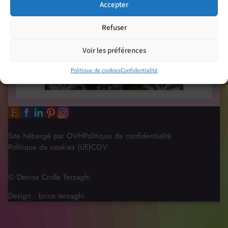
Accepter
Refuser
Voir les préférences
Politique de cookies
Confidentialité
Site hébergé par OVH
Politique de confidentialité
Politique de cookies (UE)
CGV
© Denise Crolle Terzaghi
Design :
brice terzaghi