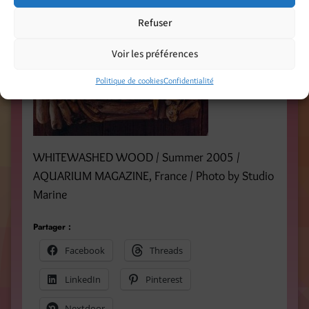
Refuser
Voir les préférences
Politique de cookies
Confidentialité
WHITEWASHED WOOD / Summer 2005 /
AQUARIUM MAGAZINE, France / Photo by Studio
Marine
Partager :
Facebook
Threads
LinkedIn
Pinterest
Nextdoor