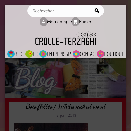
Rechercher
Mon compte
Panier
BLOG
BIO
ENTREPRISES
CONTACT
BOUTIQUE
Blog
Bois flottés / Whitewashed wood
13 juin 2013