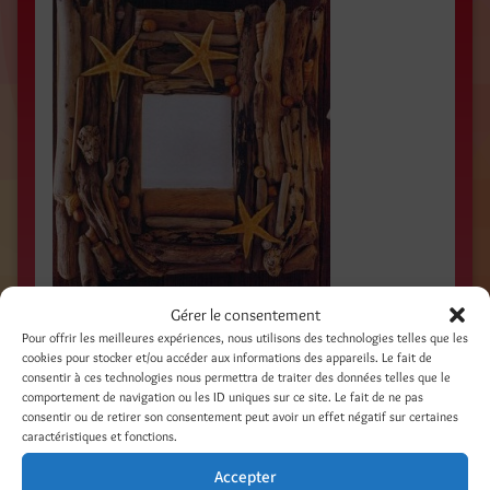
Gérer le consentement
BOIS FLOTTÉS / Été 2005 / AQUARIUM
Pour offrir les meilleures expériences, nous utilisons des technologies telles que les
cookies pour stocker et/ou accéder aux informations des appareils. Le fait de
MAGAZINE, France / Photo Studio Marine /
consentir à ces technologies nous permettra de traiter des données telles que le
comportement de navigation ou les ID uniques sur ce site. Le fait de ne pas
consentir ou de retirer son consentement peut avoir un effet négatif sur certaines
caractéristiques et fonctions.
Accepter