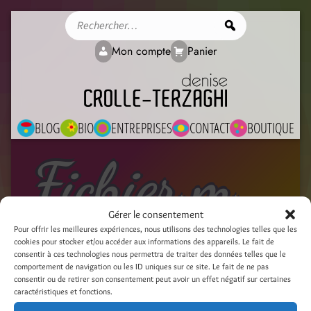
Rechercher
Mon compte
Panier
BLOG
BIO
ENTREPRISES
CONTACT
BOUTIQUE
Fichier média
Gérer le consentement
Pour offrir les meilleures expériences, nous utilisons des technologies telles que les
cookies pour stocker et/ou accéder aux informations des appareils. Le fait de
angele_batist-4
consentir à ces technologies nous permettra de traiter des données telles que le
comportement de navigation ou les ID uniques sur ce site. Le fait de ne pas
9 mai 2018
consentir ou de retirer son consentement peut avoir un effet négatif sur certaines
caractéristiques et fonctions.