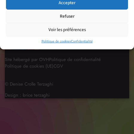
Accepter
Refuser
Voir les préférences
Politique de cookies
Confidentialité
Site hébergé par OVH
Politique de confidentialité
Politique de cookies (UE)
CGV
© Denise Crolle Terzaghi
Design :
brice terzaghi