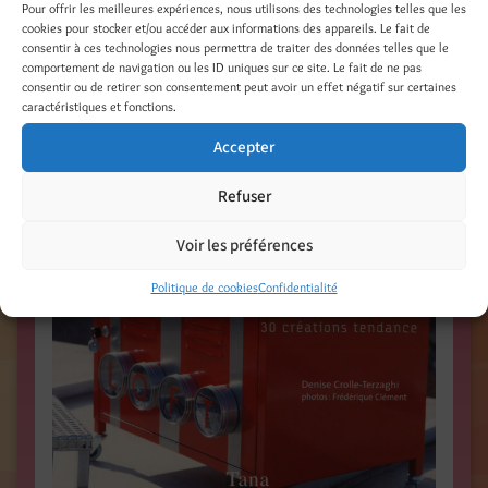
Pour offrir les meilleures expériences, nous utilisons des technologies telles que les
réalisations / 2008 / Tana Éditions / 96 pages /
cookies pour stocker et/ou accéder aux informations des appareils. Le fait de
Photos Frédérique Clément
/
www.tana.fr
/
consentir à ces technologies nous permettra de traiter des données telles que le
comportement de navigation ou les ID uniques sur ce site. Le fait de ne pas
consentir ou de retirer son consentement peut avoir un effet négatif sur certaines
caractéristiques et fonctions.
Accepter
Refuser
Voir les préférences
Politique de cookies
Confidentialité