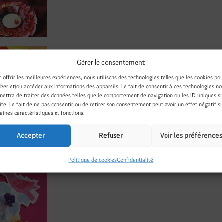
Gérer le consentement
r offrir les meilleures expériences, nous utilisons des technologies telles que les cookies po
cker et/ou accéder aux informations des appareils. Le fait de consentir à ces technologies n
mettra de traiter des données telles que le comportement de navigation ou les ID uniques s
site. Le fait de ne pas consentir ou de retirer son consentement peut avoir un effet négatif s
aines caractéristiques et fonctions.
 Toile Cirée / Textes, créations et réalisations / 2008 / Tana Édi
Accepter
Refuser
Voir les préférence
s Bertrand Loquet
/
www.tana.fr
/
Politique de cookies
Confidentialité