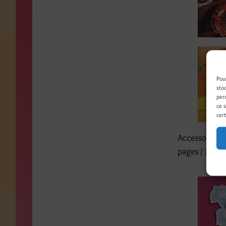
Pou
sto
per
ce 
cert
Accessoires en
pages /
Photo