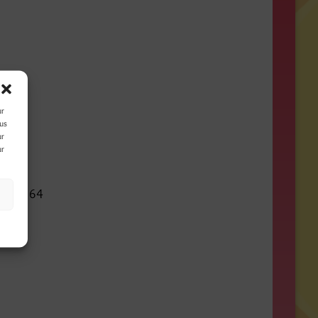
ur
ous
ur
ur
tions / 64
s