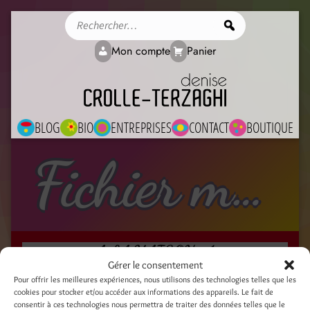
Rechercher
Mon compte
Panier
BLOG
BIO
ENTREPRISES
CONTACT
BOUTIQUE
Fichier média
A LA MAISON_1
Gérer le consentement
10 avril 2024
Pour offrir les meilleures expériences, nous utilisons des technologies telles que les
cookies pour stocker et/ou accéder aux informations des appareils. Le fait de
consentir à ces technologies nous permettra de traiter des données telles que le